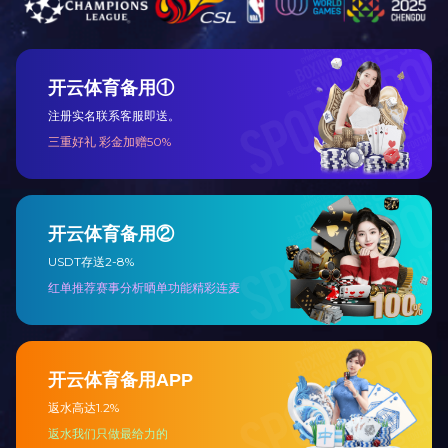
3、可以方便的夹在电源线、信号线上;
4、灵活，可重复使用安装;
5、自带卡式固定，不影响设备的整体形象。
上一条：
检验磁环质量好坏的方法
下一条：
常用的几种电感磁芯的磁芯材质
铝合金零件定制加工
Copyright © 2018 星空足球 版权所有
浙ICP备05005647号-2
浙公网安备 33050302000116号
开云线上登录
|
星空电子体育
|
九游体育在线（中国）唯一官方网站
|
开
云电子入口_开云(中国)
|
开云在线(中国)唯一官方网站
|
乐鱼官方网页版
|
九游（NineGame）官方网站
|
ly体育·在线（中国）官方网站
|
开云在线
（中国）唯一官方网站
|