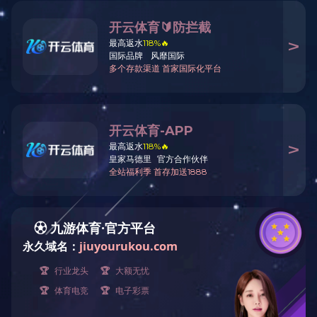
在电子设备的电源线或信号线一端或者两端看到的磁环就是
共模扼流圈。共模扼流圈能够对共模干扰电流形成较大的阻
抗，而对差模信号没有影响(工作信号为差模信号)，因此使
用简单而不用考虑信号失真问题。并且共模扼流圈不需要接
地，可以直接加到电缆上。