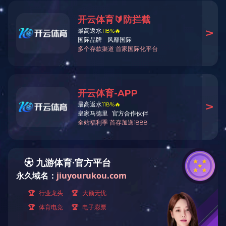
了解更多
了解更多
FS
DR2W型
了解更多
了解更多
DNH型
CF型
了解更多
了解更多