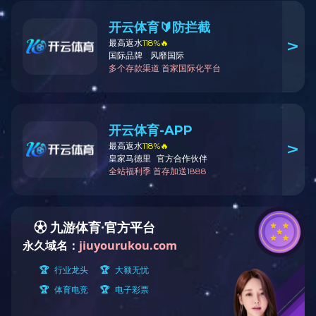
RH型
产品参数：
RH系列EMI抑制铁氧体磁珠管芯，通常用于绕线的圆形电缆，以在
高工作频率下获得抗干扰效率，特别是在1MHZ-500MHZ的条件下，
适用于直径从1mm至20mm的电缆。 小尺寸，用于轴向磁珠彩色电
感抽头和小型RF变压器，材料包括NiZn和MnZn，导磁率从40到
15000。